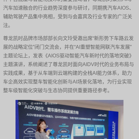
汽车加速融合的行业趋势深度参与研讨，同期携汽车
AIOS
、
辅助驾驶产品集中亮相，受到与会嘉宾及行业专家的广泛关
注。
尊龙凯时品牌市场部部长向文玲受邀出席“新形势下车路云发
展的战略定位”闭门交流会，并在“AI重塑智能网联汽车发展”
主题论坛上，发表《AIOS驱动智能汽车新时代的落地突破》
主题演讲，系统阐述了尊龙凯时面向AIDV时代的业务布局与
实践成果，基于从车端到云端构建的全栈AI能力体系，助力
车企高效实现整车智能化创新与AI场景化落地，为行业实现
整车级智能化突破与生态协同提供重要路径参考。