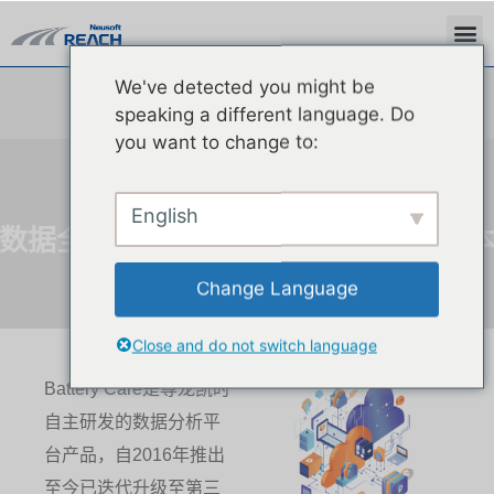
We've detected you might be
speaking a different language. Do
you want to change to:
Battery Care
English
数据全生命周期赋能 降低电池售后成
Change Language
Close and do not switch language
Battery Care是尊龙凯时
自主研发的数据分析平
台产品，自2016年推出
至今已迭代升级至第三