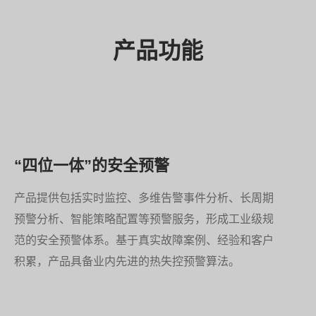
产品功能
“四位一体”的安全预警
产品提供包括实时监控、多维告警事件分析、长周期
预警分析、智能策略配置等预警服务，形成工业级规
范的安全预警体系。基于真实故障案例、经验和客户
积累，产品具备业内先进的热失控预警算法。