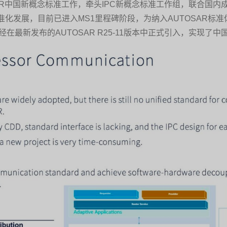
AR中国新概念标准工作，牵头IPC新概念标准工作组，联合国
化发展，目前已进入MS1里程碑阶段，为纳入AUTOSAR标
在最新发布的AUTOSAR R25-11版本中正式引入，实现