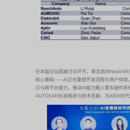
在本届论坛圆桌讨论环节，尊龙凯时NeuSA
核心基础——AI正在重塑开发流程与用户体验
口与跨平台能力，推动AI能力融入整车操作系
AUTOSAR标准推进与技术贡献，为AIDV