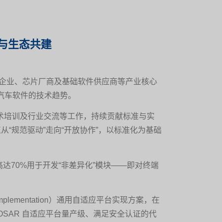
作与生态共建
件企业、芯片厂商及基础软件供应商等产业核心
汽车软件的技术趋势。
技术培训及行业交流等工作，持续贡献标准与实
“规范驱动”走向“开放协作”，以标准化为基础
高达70%用于开发“非差异化”模块——即对终端
Implementation）通用自适应平台实现方案，在
OSAR 自适应平台量产级、满足安全认证的代