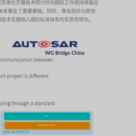
内成员单位开展技术研讨并向国际工作组持续输出
准体系奠定了重要基础。同时，尊龙凯时与其他
了中国技术实践纳入国际标准体系的实质性转化。