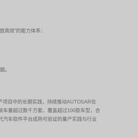
放高效”的能力体系：
问题。
。
产项目中的长期实践，持续推动AUTOSAR在
车量超过数千万套，覆盖超过100款车型，合
代汽车软件平台成熟可验证的量产实践与行业