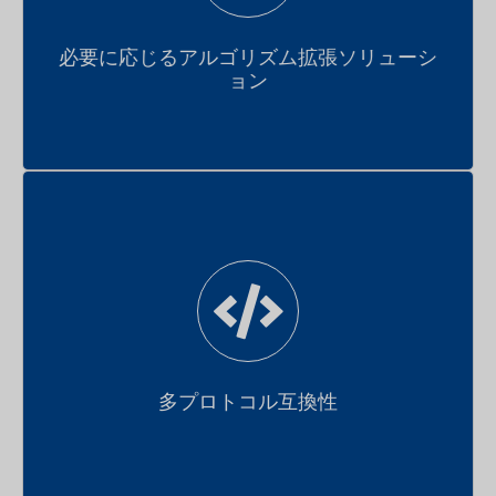
ストレージ-コンピュート分離設計と弾力的な算力動的
必要に応じるアルゴリズム拡張ソリューシ
マウント機構
ョン
クラウドリソース利用コストの削減
車クラウド間とのマルチプロトコル通信システム
多プロトコル互換性
安全?安定?高速